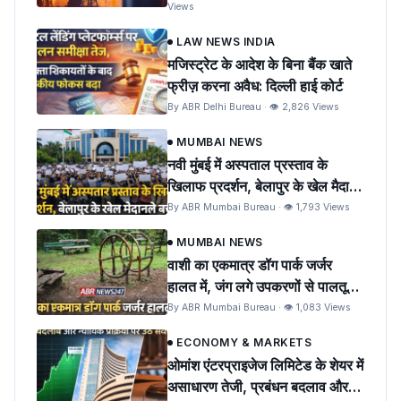
Views
LAW NEWS INDIA
मजिस्ट्रेट के आदेश के बिना बैंक खाते
फ्रीज़ करना अवैध: दिल्ली हाई कोर्ट
By ABR Delhi Bureau · 👁 2,826 Views
MUMBAI NEWS
नवी मुंबई में अस्पताल प्रस्ताव के
खिलाफ प्रदर्शन, बेलापुर के खेल मैदान
को बचाने की मांग
By ABR Mumbai Bureau · 👁 1,793 Views
MUMBAI NEWS
वाशी का एकमात्र डॉग पार्क जर्जर
हालत में, जंग लगे उपकरणों से पालतू
पशुओं को खतरा
By ABR Mumbai Bureau · 👁 1,083 Views
ECONOMY & MARKETS
ओमांश एंटरप्राइजेज लिमिटेड के शेयर में
असाधारण तेजी, प्रबंधन बदलाव और