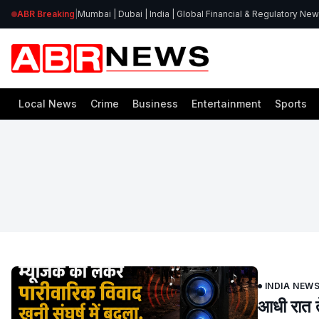
ABR Breaking
|
Mumbai | Dubai | India | Global Financial & Regulatory Ne
Local News
Crime
Business
Entertainment
Sports
INDIA NEW
आधी रात ते