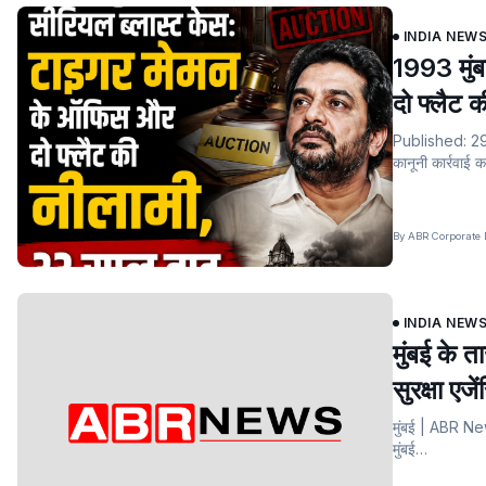
INDIA NEW
1993 मुं
दो फ्लैट 
Published: 29 ज
कानूनी कार्रवाई 
By ABR Corporate 
INDIA NEW
मुंबई के 
सुरक्षा एजे
मुंबई | ABR New
मुंबई…