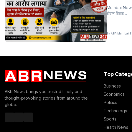
Mumbai News मुं
दौरान विवाद…
By ABR Mumbai Bur
Top Categ
Business
ABR News brings you trusted timely and
Economics
thought-provoking stories from around the
Politics
globe.
Technology
Sports
Health News