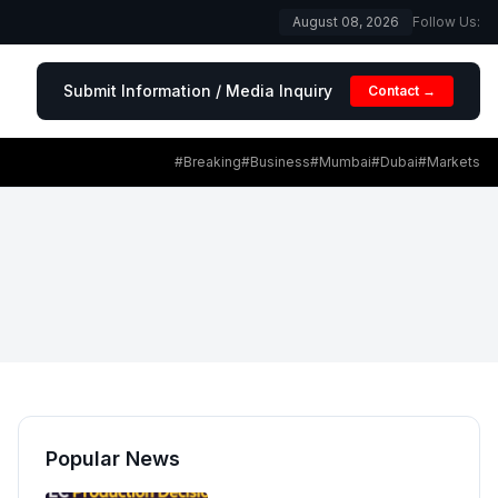
August 08, 2026
Follow Us:
Submit Information / Media Inquiry
Contact →
#Breaking
#Business
#Mumbai
#Dubai
#Markets
Popular News