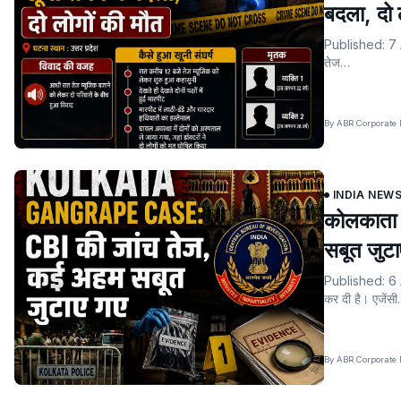
बदला, दो 
Published: 7 A
तेज…
By ABR Corporate D
INDIA NEW
कोलकाता ग
सबूत जुट
Published: 6 Au
कर दी है। एजेंस
By ABR Corporate D