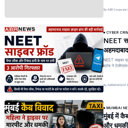
By ABR Corporate 
CYBER CRI
NEET साइ
अहमदाबाद 
NEET साइबर फ्रॉ
ब्रांच ने टेलीग्रा
By ABRNEWS247 Edi
MUMBAI N
मुंबई में 
और धमकी