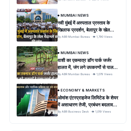
MUMBAI NEWS
नवी मुंबई में अस्पताल प्रस्ताव के
खिलाफ प्रदर्शन, बेलापुर के खेल
मैदान को बचाने की मांग
By ABR Mumbai Bureau · 👁 1,790 Views
MUMBAI NEWS
वाशी का एकमात्र डॉग पार्क जर्जर
हालत में, जंग लगे उपकरणों से पालतू
पशुओं को खतरा
By ABR Mumbai Bureau · 👁 1,079 Views
ECONOMY & MARKETS
ओमांश एंटरप्राइजेज लिमिटेड के शेयर
में असाधारण तेजी, प्रबंधन बदलाव
और न्यायिक प्रक्रिया पर उठे सवाल
By ABR Business Desk · 👁 1,019 Views