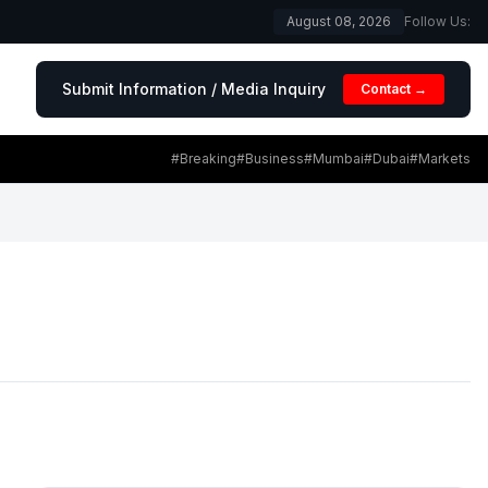
August 08, 2026
Follow Us:
Submit Information / Media Inquiry
Contact →
#Breaking
#Business
#Mumbai
#Dubai
#Markets