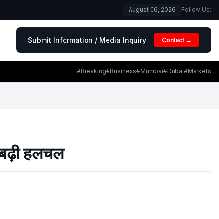
August 06, 2026
Follow Us:
Submit Information / Media Inquiry
Contact →
#Breaking
#Business
#Mumbai
#Dubai
#Markets
 बढ़ी हलचल