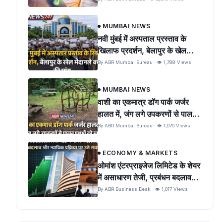
MUMBAI NEWS
नवी मुंबई में अस्पताल प्रस्ताव के
खिलाफ प्रदर्शन, बेलापुर के खेल
मैदान को बचाने की मांग
By ABR Mumbai Bureau · 👁 1,788 Views
MUMBAI NEWS
वाशी का एकमात्र डॉग पार्क जर्जर
हालत में, जंग लगे उपकरणों से पालतू
पशुओं को खतरा
By ABR Mumbai Bureau · 👁 1,070 Views
ECONOMY & MARKETS
ओमांश एंटरप्राइजेज लिमिटेड के शेयर
में असाधारण तेजी, प्रबंधन बदलाव
और न्यायिक प्रक्रिया पर उठे सवाल
By ABR Business Desk · 👁 1,017 Views