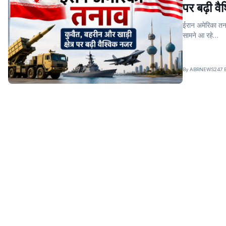
पर बढ़ी व
ईरान अमेरिका तनाव
सामने आ रहे…
By ABRNEWS247 Edi