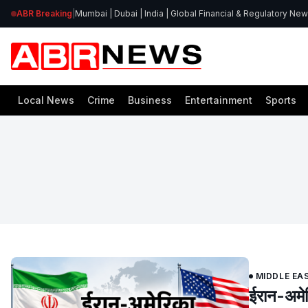
ABR Breaking
|
Mumbai | Dubai | India | Global Financial & Regulatory Ne
Local News
Crime
Business
Entertainment
Sports
MIDDLE EA
ईरान-अमेर