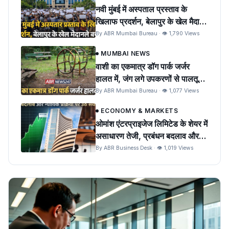
नवी मुंबई में अस्पताल प्रस्ताव के
खिलाफ प्रदर्शन, बेलापुर के खेल मैदान
को बचाने की मांग
By ABR Mumbai Bureau · 👁 1,790 Views
MUMBAI NEWS
वाशी का एकमात्र डॉग पार्क जर्जर
हालत में, जंग लगे उपकरणों से पालतू
पशुओं को खतरा
By ABR Mumbai Bureau · 👁 1,077 Views
ECONOMY & MARKETS
ओमांश एंटरप्राइजेज लिमिटेड के शेयर में
असाधारण तेजी, प्रबंधन बदलाव और
न्यायिक प्रक्रिया पर उठे सवाल
By ABR Business Desk · 👁 1,019 Views