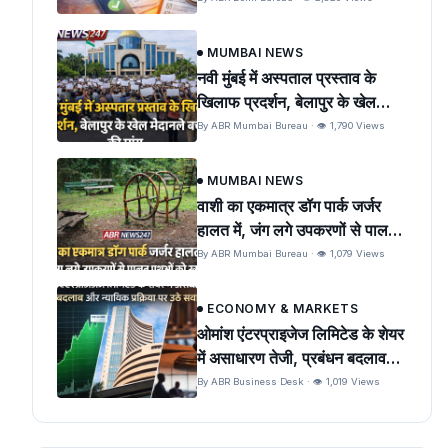
MUMBAI NEWS
नवी मुंबई में अस्पताल प्रस्ताव के
खिलाफ प्रदर्शन, बेलापुर के खेल
मैदान को बचाने की मांग
By ABR Mumbai Bureau · 👁 1,790 Views
MUMBAI NEWS
वाशी का एकमात्र डॉग पार्क जर्जर
हालत में, जंग लगे उपकरणों से पालतू
पशुओं को खतरा
By ABR Mumbai Bureau · 👁 1,079 Views
ECONOMY & MARKETS
ओमांश एंटरप्राइजेज लिमिटेड के शेयर
में असाधारण तेजी, प्रबंधन बदलाव
और न्यायिक प्रक्रिया पर उठे सवाल
By ABR Business Desk · 👁 1,019 Views