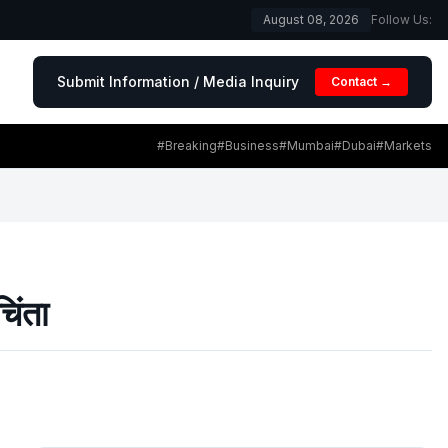
August 08, 2026
Follow Us:
Submit Information / Media Inquiry
Contact →
#Breaking
#Business
#Mumbai
#Dubai
#Markets
चिंता