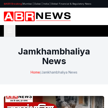
ABR Breaking
|
Mumbai | Dubai | India | Global Financial & Regulatory News
Jamkhambhaliya
News
Home
/
Jamkhambhaliya News