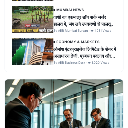
MUMBAI NEWS
वाशी का एकमात्र डॉग पार्क जर्जर
हालत में, जंग लगे उपकरणों से पालतू
पशुओं को खतरा
By ABR Mumbai Bureau · 👁 1,081 Views
ECONOMY & MARKETS
ओमांश एंटरप्राइजेज लिमिटेड के शेयर में
असाधारण तेजी, प्रबंधन बदलाव और
न्यायिक प्रक्रिया पर उठे सवाल
By ABR Business Desk · 👁 1,020 Views