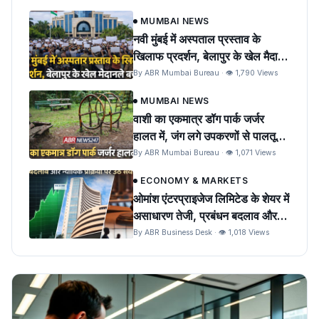
MUMBAI NEWS
नवी मुंबई में अस्पताल प्रस्ताव के
खिलाफ प्रदर्शन, बेलापुर के खेल मैदान
को बचाने की मांग
By ABR Mumbai Bureau · 👁 1,790 Views
MUMBAI NEWS
वाशी का एकमात्र डॉग पार्क जर्जर
हालत में, जंग लगे उपकरणों से पालतू
पशुओं को खतरा
By ABR Mumbai Bureau · 👁 1,071 Views
ECONOMY & MARKETS
ओमांश एंटरप्राइजेज लिमिटेड के शेयर में
असाधारण तेजी, प्रबंधन बदलाव और
न्यायिक प्रक्रिया पर उठे सवाल
By ABR Business Desk · 👁 1,018 Views