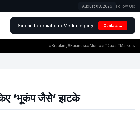
August 08, 2026
Follow Us:
Submit Information / Media Inquiry
Contact →
#Breaking
#Business
#Mumbai
#Dubai
#Markets
किए ‘भूकंप जैसे’ झटके