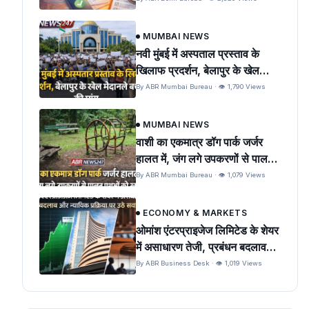
MUMBAI NEWS
नवी मुंबई में अस्पताल प्रस्ताव के
खिलाफ प्रदर्शन, बेलापुर के खेल
मैदान को बचाने की मांग
By ABR Mumbai Bureau · 👁 1,790 Views
MUMBAI NEWS
वाशी का एकमात्र डॉग पार्क जर्जर
हालत में, जंग लगे उपकरणों से पालतू
पशुओं को खतरा
By ABR Mumbai Bureau · 👁 1,079 Views
ECONOMY & MARKETS
ओमांश एंटरप्राइजेज लिमिटेड के शेयर
में असाधारण तेजी, प्रबंधन बदलाव
और न्यायिक प्रक्रिया पर उठे सवाल
By ABR Business Desk · 👁 1,019 Views